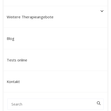
Weitere Therapieangebote
Schamanische Heilung in
Blog
Köln: Ihr Weg zu innerer
Stärke, Klarheit und neuer
Tests online
Lebenskraft
Suchen Sie nach einer tiefgreifenden
Kontakt
Veränderung, die über klassische
Gesprächstherapien hinausgeht und Sie auf
emotionaler, mentaler und energetischer Ebene
erreicht?