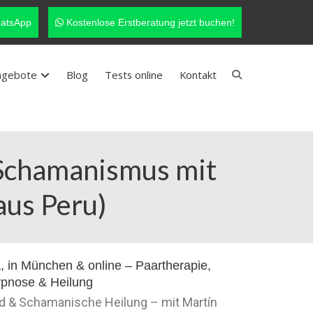
atsApp
Kostenlose Erstberatung jetzt buchen!
ngebote
Blog
Tests online
Kontakt
 Schamanismus mit
aus Peru)
nd & Schamanische Heilung – mit Martín