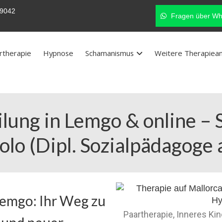
9042
Fragen über Wh
rtherapie
Hypnose
Schamanismus
Weitere Therapiea
lung in Lemgo & online –
olo (Dipl. Sozialpädagoge 
Lemgo: Ihr Weg zu
Paartherapie, Inneres Ki