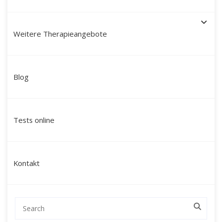
Weitere Therapieangebote
Schamanische Heilung in
Blog
Lippstadt: Ihr Weg zu
innerer Klarheit, Stabilität
Tests online
und neuer Lebenskraft
Suchen Sie nach einer tiefgreifenden
Kontakt
Veränderung, die über klassische
Gesprächstherapien hinausgeht und Sie auf
einer ganzheitlichen Ebene erreicht?
Mein Name ist Martín Polo. Ich begleite