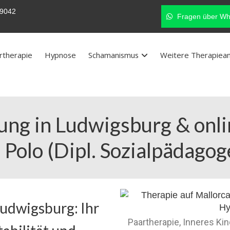
9042
Fragen über Wh
rtherapie
Hypnose
Schamanismus
Weitere Therapiea
ung in Ludwigsburg & onl
 Polo (Dipl. Sozialpädagog
udwigsburg: Ihr
Paartherapie, Inneres Ki