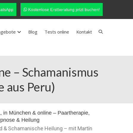
atsApp
Kostenlose Erstberatung jetzt buchen!
ngebote
Blog
Tests online
Kontakt
ine – Schamanismus
e aus Peru)
nd & Schamanische Heilung – mit Martín