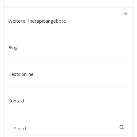
Weitere Therapieangebote
Schamanische Heilung in
Blog
Meißen: Ihr Weg zu
Ganzheit und Kraft mit
Tests online
Martín Polo
Suchen Sie nach einer tiefgreifenden
Kontakt
Veränderung, die über klassische
Gesprächstherapien hinausgeht? Mein Name
ist Martín Polo. Ich begleite Menschen in
Meißen und Umgebung sowie deutschlandweit