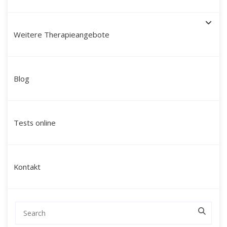
Weitere Therapieangebote
Schamanische Heilung in
Blog
Menden: Ihr Weg zu
Ganzheit und Kraft mit
Tests online
Martín Polo
Suchen Sie nach einer tiefgreifenden
Kontakt
Veränderung, die über klassische
Gesprächstherapien hinausgeht? Mein Name
ist Martín Polo. Ich begleite Menschen in
Menden und Umgebung sowie