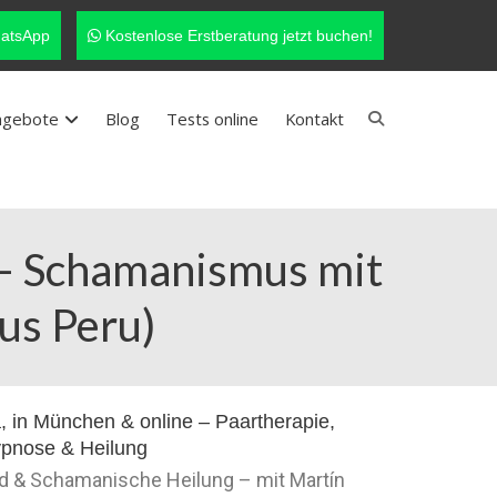
atsApp
Kostenlose Erstberatung jetzt buchen!
ngebote
Blog
Tests online
Kontakt
 – Schamanismus mit
aus Peru)
nd & Schamanische Heilung – mit Martín