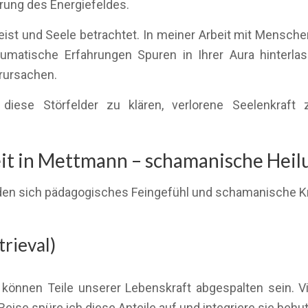
ung des Energiefeldes.
Geist und Seele betrachtet. In meiner Arbeit mit Mensc
aumatische Erfahrungen Spuren in Ihrer Aura hinter
rursachen.
 diese Störfelder zu klären, verlorene Seelenkraft
t in Mettmann – schamanische Heilun
den sich pädagogisches Feingefühl und schamanische Kraft
rieval)
önnen Teile unserer Lebenskraft abgespalten sein. Vi
Reise spüre ich diese Anteile auf und integriere sie beh