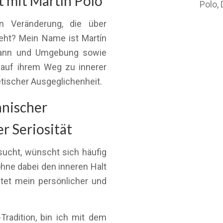
 mit Martín Polo
Polo,
n Veränderung, die über
eht? Mein Name ist Martín
mann und Umgebung sowie
 auf ihrem Weg zu innerer
getischer Ausgeglichenheit.
anischer
r Seriosität
cht, wünscht sich häufig
ohne dabei den inneren Halt
etet mein persönlicher und
radition, bin ich mit dem