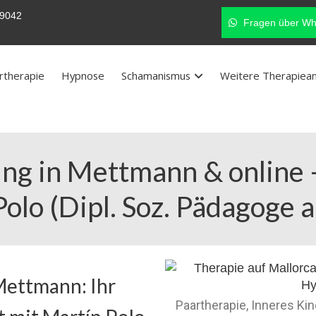
9042
Fragen über Wh
rtherapie
Hypnose
Schamanismus
Weitere Therapiea
ng in Mettmann & online
olo (Dipl. Soz. Pädagoge 
Mettmann: Ihr
Paartherapie, Inneres Ki