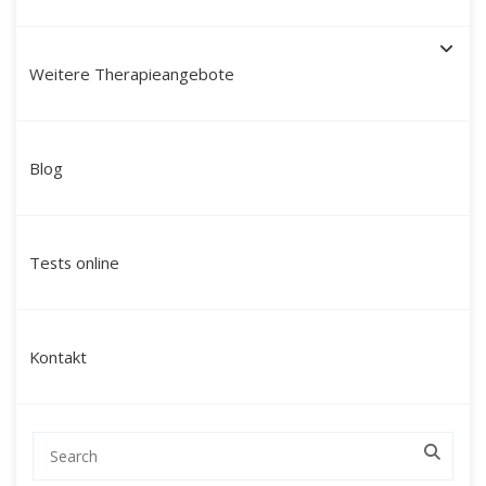
Weitere Therapieangebote
Schamanische Heilung in
Blog
Neufahrn: Ihr Weg zu
Ganzheit und Kraft mit
Tests online
Martín Polo
Suchen Sie nach einer tiefgreifenden
Kontakt
Veränderung, die über klassische
Gesprächstherapien hinausgeht? Mein Name
ist Martín Polo. Ich begleite Menschen in
Neufahrn und Umgebung sowie