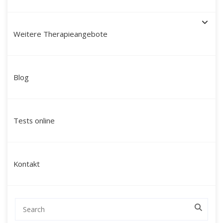
Weitere Therapieangebote
Schamanische Heilung in
Blog
Nürnberg: Ihr Weg zu
Ganzheit und innerer Kraft
Tests online
mit Martín Polo
Suchen Sie nach einer tiefgreifenden
Kontakt
Veränderung, die über klassische
Gesprächstherapien hinausgeht? Mein Name
ist Martín Polo. Ich begleite Menschen in
Nürnberg und Umgebung sowie