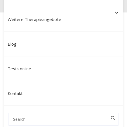
Weitere Therapieangebote
Blog
Schamanische Heilung in
Quedlinburg: Ihr Weg zu
Tests online
Ganzheit und neuer
Lebenskraft mit Martín Polo
Kontakt
Suchen Sie nach einer tiefgehenden
Veränderung, die über klassische
Gesprächstherapien hinausreicht? Mein Name
ist Martín Polo. Ich begleite Menschen in