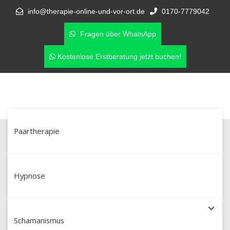
info@therapie-online-und-vor-ort.de
0170-7779042
Fragen über WhatsApp
Kostenlose Erstberatung jetzt buchen!
Paartherapie
Schamanische Heilung in
Quedlinburg & online –
Hypnose
Schamanismus mit Martín Polo (Dipl.
Schamanismus
Soz. Pädagoge aus Peru)