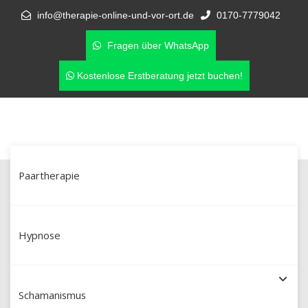
info@therapie-online-und-vor-ort.de
0170-7779042
Fragen über WhatsApp
Kostenlose Erstberatung jetzt buchen!
Paartherapie
Schamanische Heilung in
Recklinghausen & online –
Hypnose
Schamanismus mit Martín Polo (Dipl.
Schamanismus
Soz. Pädagoge aus Peru)