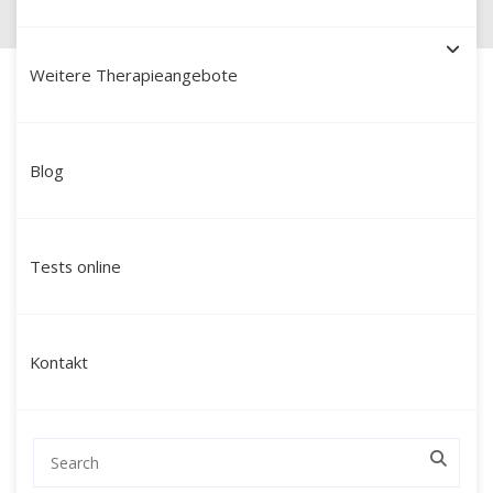
Weitere Therapieangebote
Blog
Schamanische Heilung in
Recklinghausen: Ihr Weg zu
Tests online
Ganzheit und neuer
Lebenskraft mit Martín Polo
Kontakt
Suchen Sie nach einer tiefgehenden
Veränderung, die über klassische
Gesprächstherapien hinausreicht? Mein Name
ist Martín Polo. Ich begleite Menschen in