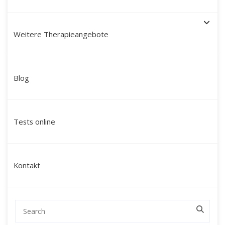
Weitere Therapieangebote
Schamanische Heilung in
Blog
Schwabach: Ihr Weg zu
Ganzheit und innerer Kraft
Tests online
mit Martín Polo
Suchen Sie nach einer tiefgreifenden
Kontakt
Veränderung, die über klassische
Gesprächstherapien hinausgeht? Mein Name
ist Martín Polo. Ich begleite Menschen in
Schwabach und Umgebung sowie