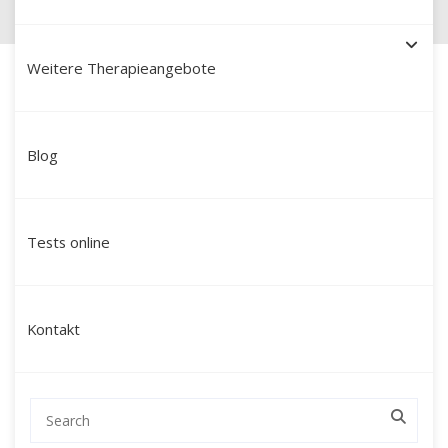
Weitere Therapieangebote
Blog
Schamanische Heilung in
Seligenstadt: Ihr Weg zu
Tests online
Ganzheit und innerer Kraft
mit Martín Polo
Kontakt
Suchen Sie nach einer tiefgreifenden
Veränderung, die über klassische
Gesprächstherapien hinausgeht? Mein Name
ist Martín Polo. Ich begleite Menschen in