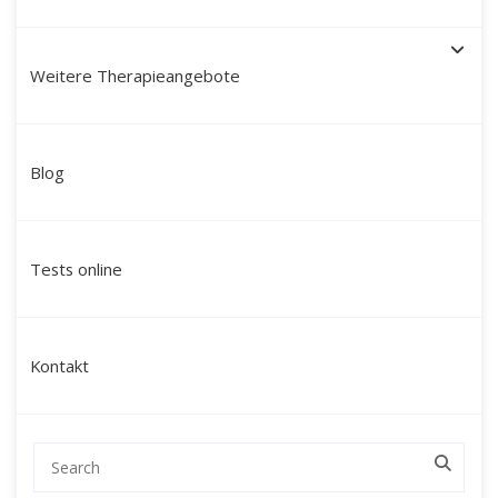
Weitere Therapieangebote
Schamanische Heilung in
Blog
Siegburg: Ihr Weg zu
Ganzheit und innerer Kraft
Tests online
mit Martín Polo
Suchen Sie nach einer tiefgreifenden
Kontakt
Veränderung, die über klassische
Gesprächstherapien hinausgeht? Mein Name
ist Martín Polo. Ich begleite Menschen in
Siegburg und Umgebung sowie