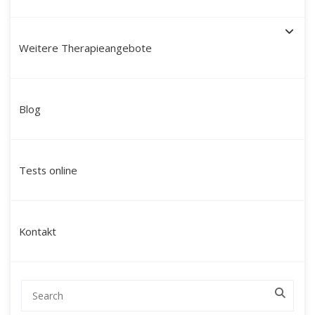
Weitere Therapieangebote
Schamanische Heilung in
Blog
Siegen: Ihr Weg zu Ganzheit
und innerer Kraft mit Martín
Tests online
Polo
Suchen Sie nach einer tiefgreifenden
Kontakt
Veränderung, die über klassische
Gesprächstherapien hinausgeht? Mein Name
ist Martín Polo. Ich begleite Menschen in
Siegen und Umgebung sowie deutschlandweit