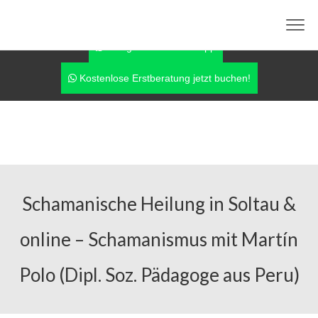
info@therapie-online-und-vor-ort.de
0170-7779042
Fragen über WhatsApp
Kostenlose Erstberatung jetzt buchen!
Schamanische Heilung in Soltau &
online – Schamanismus mit Martín
Polo (Dipl. Soz. Pädagoge aus Peru)