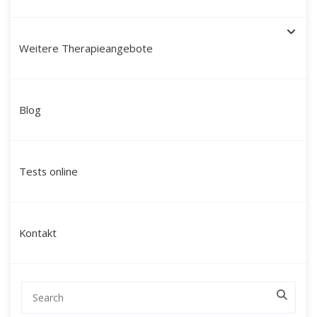
Weitere Therapieangebote
Schamanische Heilung in
Blog
Willich: Ihr Weg zu Ganzheit
und neuer Lebenskraft mit
Tests online
Martín Polo
Suchen Sie nach einer tiefgehenden
Kontakt
Veränderung, die über klassische
Gesprächstherapien hinausgeht? Mein Name
ist Martín Polo. Ich begleite Menschen in Willich
und Umgebung sowie deutschlandweit über