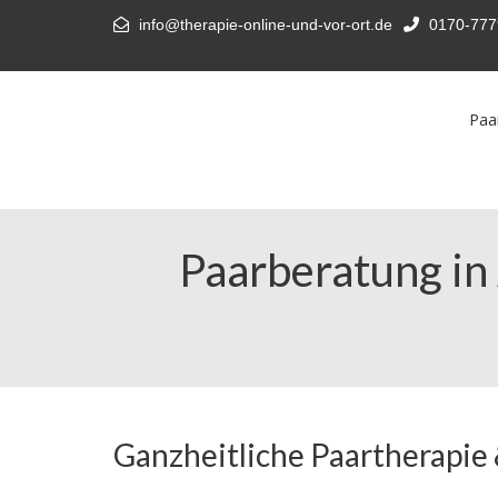
info@therapie-online-und-vor-ort.de
0170-777
Paa
Paarberatung in 
Ganzheitliche Paartherapie