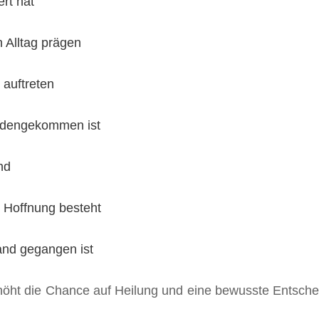
rt hat
n Alltag prägen
 auftreten
andengekommen ist
nd
 Hoffnung besteht
tand gegangen ist
erhöht die Chance auf Heilung und eine bewusste Entsc