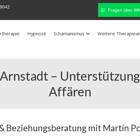
9042
Fragen über Wh
rtherapie
Hypnose
Schamanismus
Weitere Therapiea
Arnstadt – Unterstützung
Affären
 & Beziehungsberatung mit Martín P