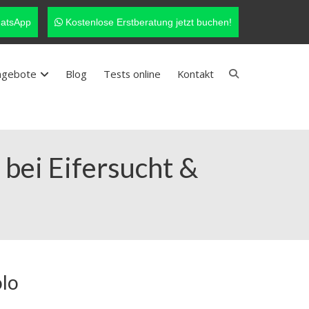
atsApp
Kostenlose Erstberatung jetzt buchen!
ngebote
Blog
Tests online
Kontakt
 bei Eifersucht &
olo