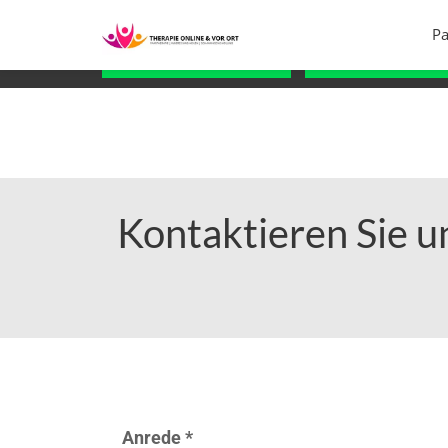
info@therapie-online-und-vor-ort.de
0170-777
Pa
Fragen über WhatsApp
Kostenlose Erstber
Kontaktieren Sie un
Anrede *