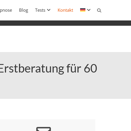
pnose
forthilfe bei Affäre
Blog
Tests
Paarkrise lösen – jetzt starten
Kontakt
 Erstberatung für 60