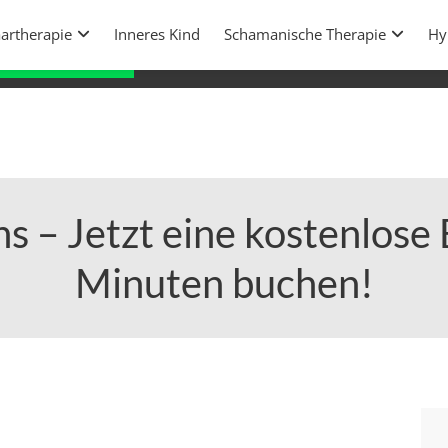
9042
artherapie
Inneres Kind
Schamanische Therapie
Blog
Hy
So
atung jetzt buchen!
s – Jetzt eine kostenlose
Minuten buchen!