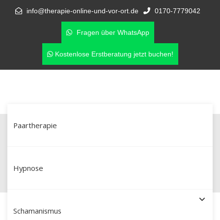
info@therapie-online-und-vor-ort.de
0170-7779042
Fragen über WhatsApp
Kostenlose Erstberatung jetzt buchen!
Paartherapie
Seitensprung? Paartherapie in
Aurich & online als Neuanfang
Hypnose
Schamanismus