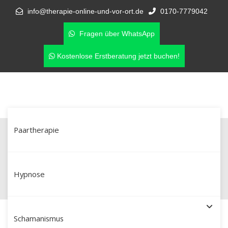
info@therapie-online-und-vor-ort.de
0170-7779042
Fragen über WhatsApp
Kostenlose Erstberatung jetzt buchen!
Paartherapie
Beziehung retten nach Affäre –
Paartherapie in Cloppenburg
Hypnose
Schamanismus