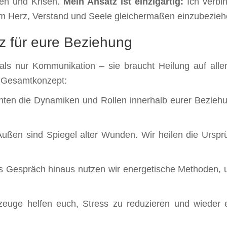
en und Krisen.
Mein Ansatz ist einzigartig:
Ich verbi
um Herz, Verstand und Seele gleichermaßen einzubezieh
z für eure Beziehung
r als nur Kommunikation – sie braucht Heilung auf all
n Gesamtkonzept:
ten die Dynamiken und Rollen innerhalb eurer Beziehu
Außen sind Spiegel alter Wunden. Wir heilen die Urspr
 Gespräch hinaus nutzen wir energetische Methoden, u
uge helfen euch, Stress zu reduzieren und wieder e