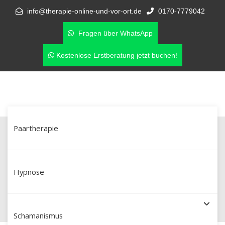
info@therapie-online-und-vor-ort.de
0170-7779042
Fragen über WhatsApp
Kostenlose Erstberatung jetzt buchen!
Paartherapie
Paartherapie in Dresden – wenn
eine Affäre die Beziehung
Hypnose
erschüttert
Schamanismus