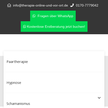
info@therapie-online-und-vor-ort.de
0170-7779042
Fragen über WhatsApp
Kostenlose Erstberatung jetzt buchen!
Paartherapie
Paarberatung in Frankenthal –
Unterstützung bei Eifersucht &
Hypnose
Affären
Schamanismus