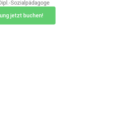
 Dipl.-Sozialpädagoge
ung jetzt buchen!