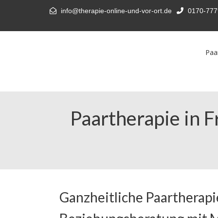
info@therapie-online-und-vor-ort.de
0170-777
Paa
Paartherapie in F
Ganzheitliche Paartherapi