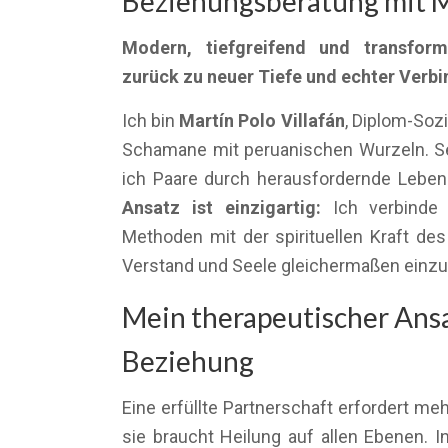
Beziehungsberatung mit M
Modern, tiefgreifend und transform
zurück zu neuer Tiefe und echter Verb
Ich bin
Martín Polo Villafán
, Diplom-Soz
Schamane mit peruanischen Wurzeln. Sei
ich Paare durch herausfordernde Lebe
Ansatz ist einzigartig:
Ich verbinde 
Methoden mit der spirituellen Kraft d
Verstand und Seele gleichermaßen einz
Mein therapeutischer Ansa
Beziehung
Eine erfüllte Partnerschaft erfordert m
sie braucht Heilung auf allen Ebenen. I