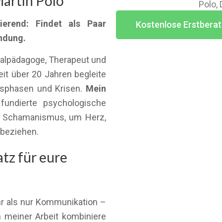
artín Polo
Polo,
ierend: Findet als Paar
Kostenlose Erstberat
indung.
ialpädagoge, Therapeut und
t über 20 Jahren begleite
nsphasen und Krisen.
Mein
fundierte psychologische
es Schamanismus, um Herz,
ubeziehen.
tz für eure
ehr als nur Kommunikation –
n meiner Arbeit kombiniere