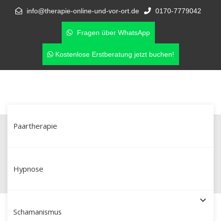
info@therapie-online-und-vor-ort.de
0170-7779042
Fragen über WhatsApp
Kostenlose Erstberatung jetzt buchen!
Paartherapie
Beziehung retten nach Affäre –
Paartherapie in Freising
Hypnose
Schamanismus