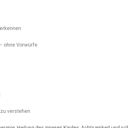
 erkennen
 – ohne Vorwürfe
t
) zu verstehen
Therapie, Heilung des inneren Kindes, Achtsamkeit und 