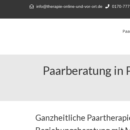
info@therapie-online-und-vor-ort.de
0170-777
Paa
Paarberatung in 
Ganzheitliche Paartherapi