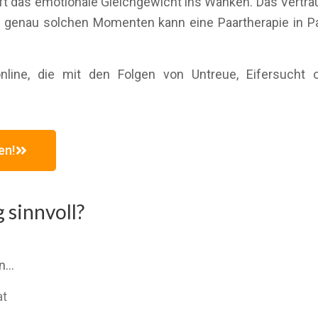
ft das emotionale Gleichgewicht ins Wanken. Das Vertrau
n genau solchen Momenten kann eine Paartherapie in 
nline, die mit den Folgen von Untreue, Eifersucht 
en!
 sinnvoll?
nn…
at