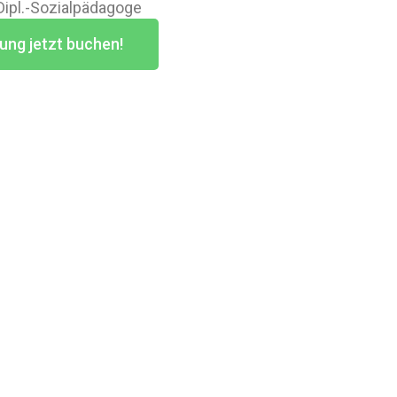
 Dipl.-Sozialpädagoge
ung jetzt buchen!