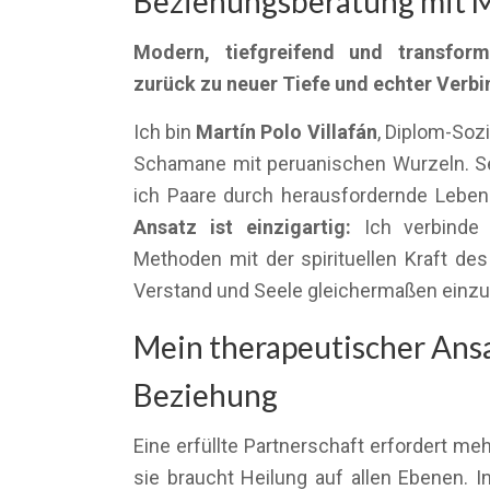
Beziehungsberatung mit M
Modern, tiefgreifend und transform
zurück zu neuer Tiefe und echter Verb
Ich bin
Martín Polo Villafán
, Diplom-Soz
Schamane mit peruanischen Wurzeln. Sei
ich Paare durch herausfordernde Lebe
Ansatz ist einzigartig:
Ich verbinde 
Methoden mit der spirituellen Kraft d
Verstand und Seele gleichermaßen einz
Mein therapeutischer Ansa
Beziehung
Eine erfüllte Partnerschaft erfordert m
sie braucht Heilung auf allen Ebenen. I