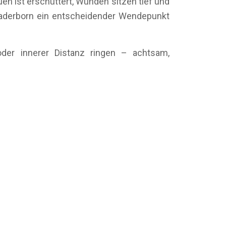
en ist erschüttert, Wunden sitzen tief und
Paderborn ein entscheidender Wendepunkt
oder innerer Distanz ringen – achtsam,