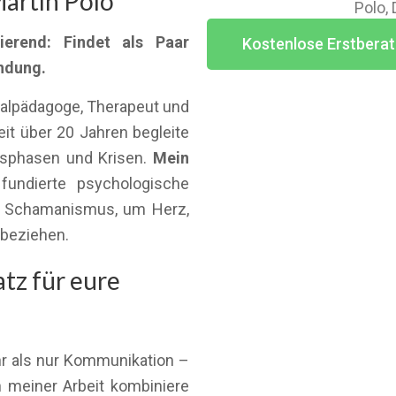
artín Polo
Polo,
ierend: Findet als Paar
Kostenlose Erstberat
indung.
ialpädagoge, Therapeut und
t über 20 Jahren begleite
nsphasen und Krisen.
Mein
fundierte psychologische
es Schamanismus, um Herz,
ubeziehen.
tz für eure
ehr als nur Kommunikation –
n meiner Arbeit kombiniere