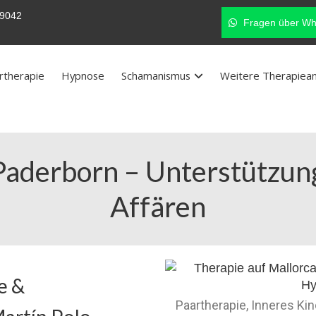
9042
Fragen über Wh
rtherapie
Hypnose
Schamanismus
Weitere Therapiea
Paderborn – Unterstützung
Affären
e &
Paartherapie, Inneres Ki