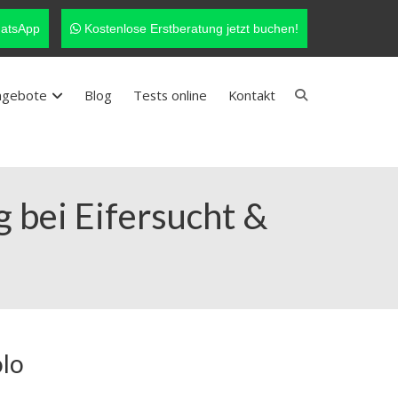
atsApp
Kostenlose Erstberatung jetzt buchen!
ngebote
Blog
Tests online
Kontakt
 bei Eifersucht &
olo