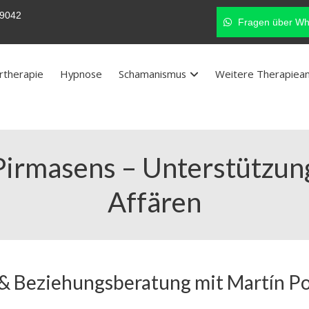
9042
Fragen über Wh
rtherapie
Hypnose
Schamanismus
Weitere Therapiea
Pirmasens – Unterstützung
Affären
 & Beziehungsberatung mit Martín P