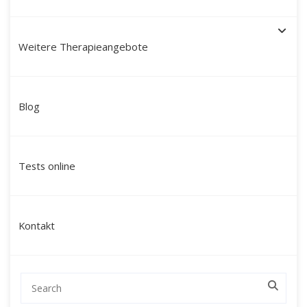
Weitere Therapieangebote
Blog
Ganzheitliche Paartherapie
& Beziehungsberatung mit
Tests online
Martín Polo
Modern, tiefgreifend und transformierend:
Kontakt
Findet als Paar zurück zu neuer Tiefe und
echter Verbindung.
Ich bin
Martín Polo Villafán
, Diplom-
Sozialpädagoge, Therapeut und Schamane mit