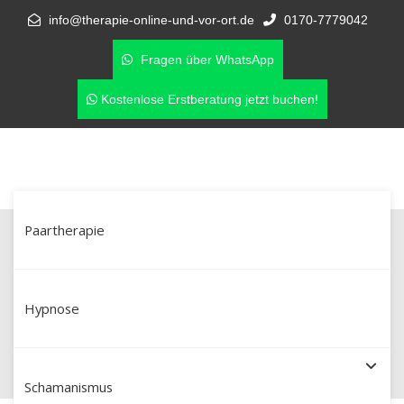
info@therapie-online-und-vor-ort.de
0170-7779042
Fragen über WhatsApp
Kostenlose Erstberatung jetzt buchen!
Paartherapie
Paarberatung in Ravensburg –
Unterstützung bei Eifersucht &
Hypnose
Affären
Schamanismus