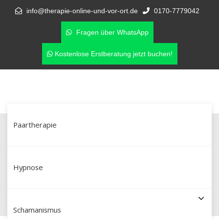
info@therapie-online-und-vor-ort.de
0170-7779042
Fragen über WhatsApp
Kostenlose Erstberatung jetzt buchen!
Paartherapie
Vertrauen neu aufbauen –
Paartherapie bei Affäre in
Hypnose
Sindelfingen
Schamanismus