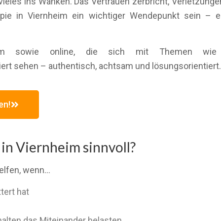
ieles ins Wanken. Das Vertrauen zerbricht, Verletzunge
pie in Viernheim ein wichtiger Wendepunkt sein – 
eim sowie online, die sich mit Themen wie U
rt sehen – authentisch, achtsam und lösungsorientiert.
en!
 in Viernheim sinnvoll?
elfen, wenn…
tert hat
halten das Miteinander belasten