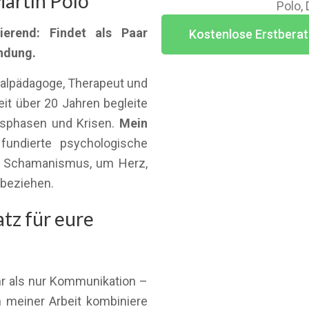
artín Polo
Polo,
ierend: Findet als Paar
Kostenlose Erstberat
indung.
ialpädagoge, Therapeut und
t über 20 Jahren begleite
nsphasen und Krisen.
Mein
fundierte psychologische
es Schamanismus, um Herz,
ubeziehen.
tz für eure
ehr als nur Kommunikation –
n meiner Arbeit kombiniere