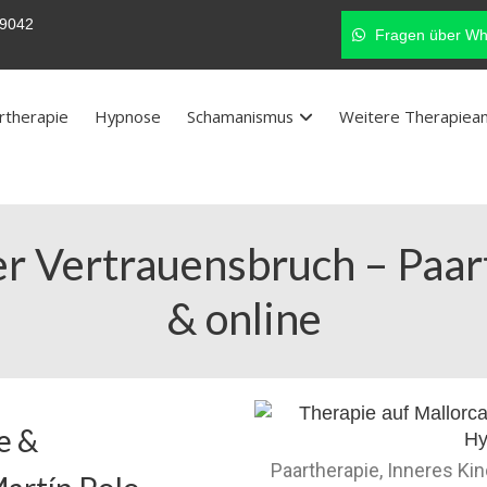
9042
Fragen über Wh
rtherapie
Hypnose
Schamanismus
Weitere Therapiea
der Vertrauensbruch – Paa
& online
e &
Paartherapie, Inneres Ki