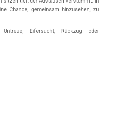
n sitzen tief, der Austausch verstummt. In
eine Chance, gemeinsam hinzusehen, zu
ntreue, Eifersucht, Rückzug oder