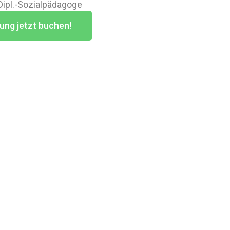
 Dipl.-Sozialpädagoge
ung jetzt buchen!