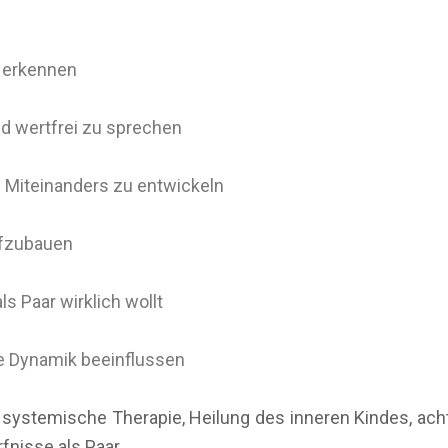
u erkennen
nd wertfrei zu sprechen
Miteinanders zu entwickeln
ufzubauen
ls Paar wirklich wollt
re Dynamik beeinflussen
tz: systemische Therapie, Heilung des inneren Kindes,
nisse als Paar.