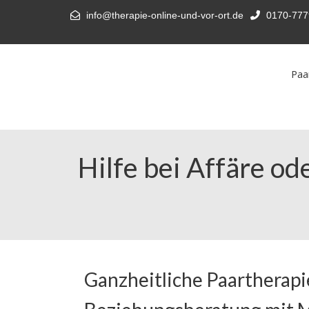
info@therapie-online-und-vor-ort.de
0170-777
Paa
Hilfe bei Affäre o
Ganzheitliche Paartherapi