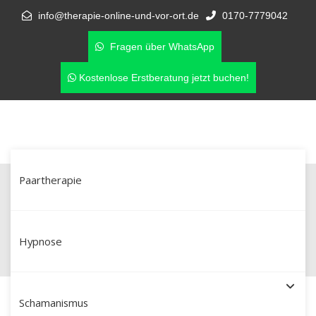
info@therapie-online-und-vor-ort.de
0170-7779042
Fragen über WhatsApp
Kostenlose Erstberatung jetzt buchen!
Paartherapie
Beziehung retten nach Affäre –
Paartherapie in Waldkraiburg
Hypnose
Schamanismus