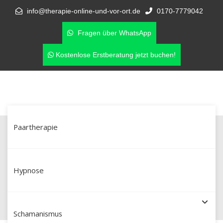
info@therapie-online-und-vor-ort.de
0170-7779042
Fragen über WhatsApp
Kostenlose Erstberatung jetzt buchen!
Paartherapie
Paarberatung in Wesel –
Unterstützung bei Eifersucht &
Hypnose
Affären
Schamanismus