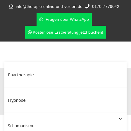
info@therapie-online-und-vor-ort.de
0170-7779042
Fragen über WhatsApp
Kostenlose Erstberatung jetzt buchen!
Paartherapie
Paartherapie in Wolfenbüttel –
Hilfe bei Affäre & Vertrauensbruch
Hypnose
Schamanismus