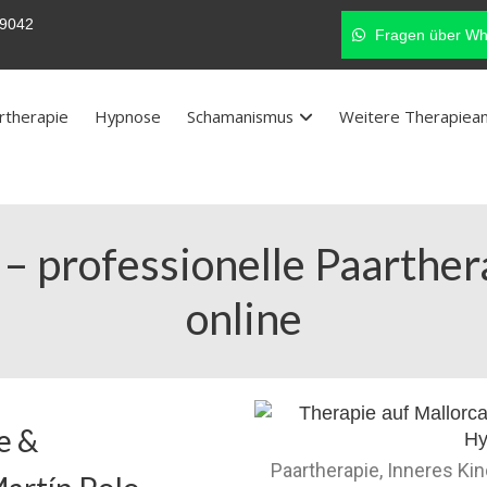
9042
Fragen über Wh
rtherapie
Hypnose
Schamanismus
Weitere Therapiea
 – professionelle Paarthe
online
e &
Paartherapie, Inneres Ki