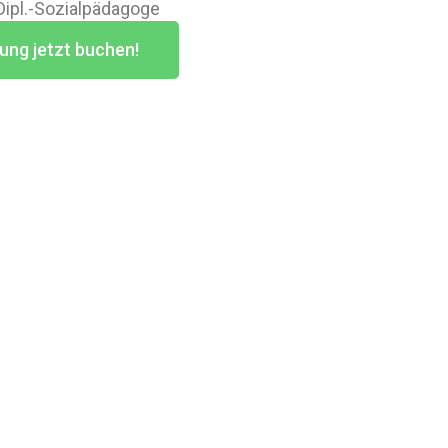
 Dipl.-Sozialpädagoge
ung jetzt buchen!