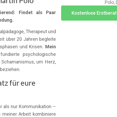
artín Polo
Polo,
ierend: Findet als Paar
Kostenlose Erstberat
indung.
ialpädagoge, Therapeut und
t über 20 Jahren begleite
nsphasen und Krisen.
Mein
fundierte psychologische
es Schamanismus, um Herz,
ubeziehen.
tz für eure
ehr als nur Kommunikation –
n meiner Arbeit kombiniere