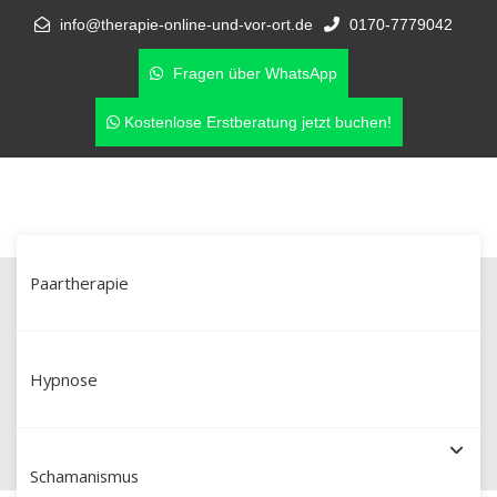
info@therapie-online-und-vor-ort.de
0170-7779042
Fragen über WhatsApp
Kostenlose Erstberatung jetzt buchen!
Paartherapie
Paartherapie in Zwickau – wenn
eine Affäre die Beziehung
Hypnose
erschüttert
Schamanismus