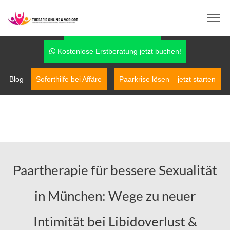
info@therapie-online-und-vor-ort.de
0170-7779042
Fragen über WhatsApp
Kostenlose Erstberatung jetzt buchen!
Blog
Soforthilfe bei Affäre
Paarkrise lösen – jetzt starten
Paartherapie für bessere Sexualität
in München: Wege zu neuer
Intimität bei Libidoverlust &