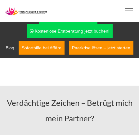
info@therapie-online-und-vor-ort.de
0170-7779042
Fragen über WhatsApp
Kostenlose Erstberatung jetzt buchen!
Blog
Soforthilfe bei Affäre
Paarkrise lösen – jetzt starten
Verdächtige Zeichen – Betrügt mich
mein Partner?