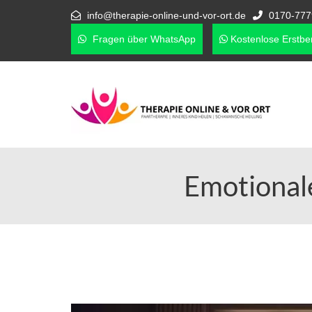
info@therapie-online-und-vor-ort.de
0170-777
Fragen über WhatsApp
Kostenlose Erstber
Emotional