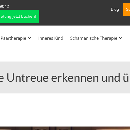
9042
Blog
So
atung jetzt buchen!
Paartherapie
Inneres Kind
Schamanische Therapie
e Untreue erkennen und 