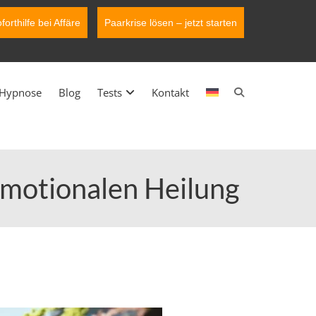
forthilfe bei Affäre
Paarkrise lösen – jetzt starten
Hypnose
Blog
Tests
Kontakt
emotionalen Heilung